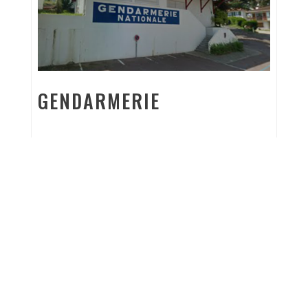
GENDARMERIE
La brigade de Gendarmerie est située à
HASPARREN
, 46 rue de Navarre.
05 59 70 16 17 ou le 17