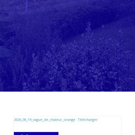
2026_06_19_vague_de_chaleur_orange
Télécharger