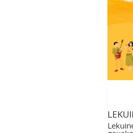
LEKU
Lekuin