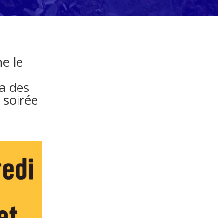
e le
ra des
 soirée