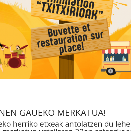
INEN GAUEKO MERKATUA!
eko herriko etxeak antolatzen du leh