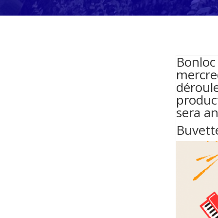
Bonloc
mercred
déroule
product
sera an
Buvette